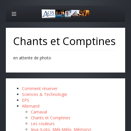
Chants et Comptines
en attente de photo
Comment réserver
Sciences & Technologie
EPS
Allemand
Carnaval
Chants et Comptines
Les couleurs
Jeux (Loto, Méli-Mélo, Mémory)