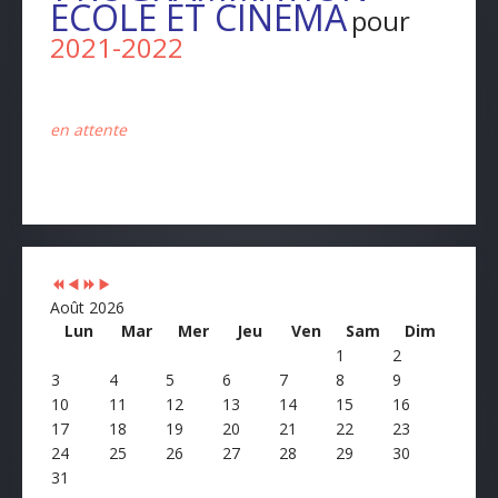
ECOLE ET CINEMA
pour
2021-2022
en attente
Previous
Previous
Next
Next
Year
Month
Year
Month
Août 2026
Lun
Mar
Mer
Jeu
Ven
Sam
Dim
1
2
3
4
5
6
7
8
9
10
11
12
13
14
15
16
17
18
19
20
21
22
23
24
25
26
27
28
29
30
31