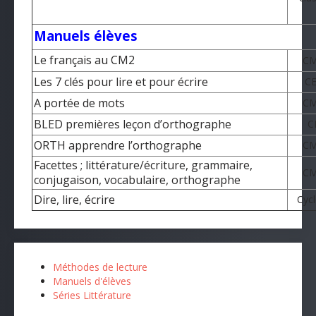
Manuels élèves
Le français au CM2
C
Les 7 clés pour lire et pour écrire
C
A portée de mots
C
BLED premières leçon d’orthographe
C
ORTH apprendre l’orthographe
C
Facettes ; littérature/écriture, grammaire,
C
conjugaison, vocabulaire, orthographe
Dire, lire, écrire
Cycl
Méthodes de lecture
Manuels d'élèves
Séries Littérature